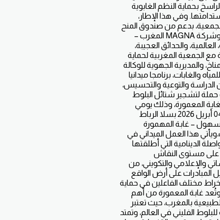
الراسخ بحماية النظم الغابوية
ستدامتها. وفي هذا الإطار،
جمعية، بدعم من صندوق المنح
الخضراء وشركة MAGNA المغرب –
 العالمية، والحدائق العجيبة،
مع الجمعية المغربية لحماية
لمناخ، والمديرية الجهوية للوكالة
لمياه والغابات، برنامجا ميدانيا
 الدراسة والتوعية والتحسيس،
 حملة لتشجير شتائل البلوط
بغابة المعمورة، وذلك يومي
السبت 04 أبريل 2026 بسلا الرباط
سهول – غابة المهمورة
،ويأتي هذا العمل الميداني في
صلة الدينامية التي أطلقتها
 على مستوى النقاش
ي والإعلامي والتكويني، من
يل المبادرات على أرض الواقع
نخراط مختلف الفاعلين في حماية
 وتُعد غابة المعمورة من أهم
الطبيعية بالمغرب، حيث تعتبر
 للبلوط الفليني في العالم، وتمتد