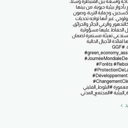
ة واسعة بين القنيطرة وسلا،
أدوار بيئية حيوية، من بينها
أوكسجين، وحماية التربة، وصون
بيولوجي. غير أنها تواجه تحديات
كالتدهور والرعي الجائر والحرائق،
 الحفاظ عليها مسؤولية
تستدعي تعبئة مستمرة لضمان
 لفائدة الأجيال الحالية
والقادمة. #GGF
#green_economy_asso
#JournéeMondialeDe
#Forêts #Rebo
#ProtectionDeL
#Développement
#ChangementCli
معمورة #البلوط_الفليني
_البيئية #المجتمع_المدني.
يد