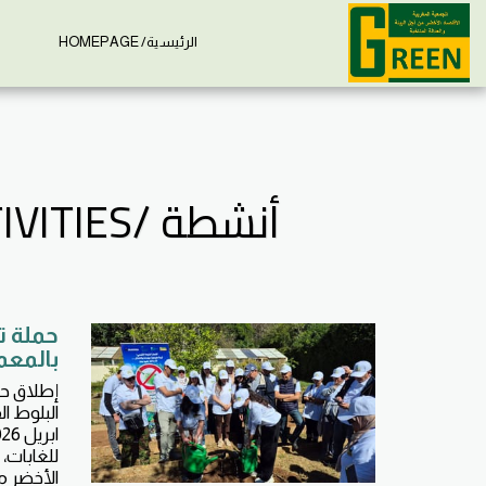
الرئيسية/ HOMEPAGE
إ
أنشطة /ACTIVITIES #حملة تشجير البلوط الفليني بالمعمورة
حملة ت
بالمعم
إطلاق ح
للغابات،
الأخضر من