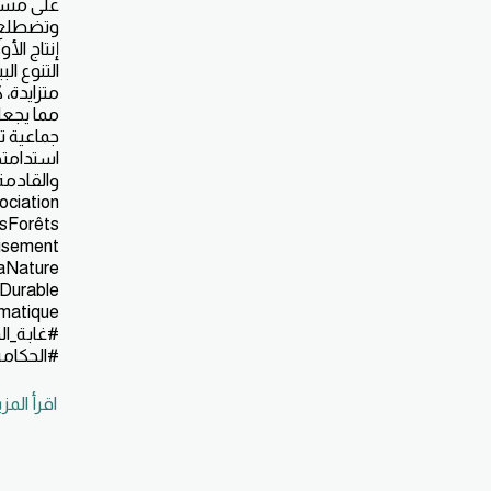
على مساح
وتضطلع ب
إنتاج ال
التنوع ال
متزايدة، 
مما يجعل
جماعية 
استدامتها
ciation
sForêts
isement
aNature
Durable
matique
#غابة_ال
#الحكامة
اقرأ المز