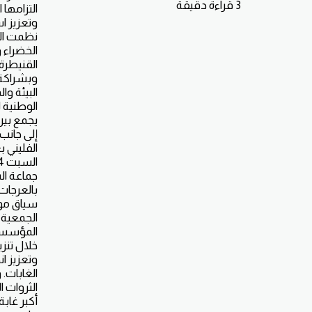
3 قراءة دقيقة
التزامها 
وتعزيز ا
نظمت ال
القنيطرة،
وبشراكة 
البيئة وا
الوطنية ل
يجمع بين
إلى جانب
الفليني 
جماعة ال
بالعرجات
سياق موا
الجمعية
المؤسسات
خلال تنز
وتعزيز ا
الغابات.
الثروات 
أكبر غابة