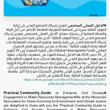
#الدليل_العملي_المجتمعي
لتعزيز إشراك المجتمع المدني في إدارة
الموارد المائية يسرنا في الجمعية المغربية للاقتصاد الأخضر من أجل البيئة
والعدالة المناخية أن نشارك معكم "الدليل العملي المجتمعي لتعزيز إشراك
المجتمع المدني في إدارة الموارد المائية"، الذي يمثل ثمرة مشروع تعزيز
إشراك المجتمع المدني في إقرار وتنفيذ وتقييم السياسات العمومية ذات
الصلة بإدارة الموارد المائية". نفذناه بدعم من صندوق المنح الخضراء
العالمي (Global Greengrants Fund) خلال الفترة الممتدة من 30 أكتوبر
إلى 30
دجنبر 2024.هذا الدليل يُسلط الضوء على منهجيات وأدوات عملية
لدعم جهود المجتمع المدني في مواجهة تحديات ندرة الموارد المائية وآثار
التغير المناخي، بما يساهم في تحقيق إدارة مستدامة لهذه الثروة الحيوية.
ندعوكم للاطلاع على الدليل وتقاسمه مع شبكاتكم ومحيطكم من أجل
تحقيق أثر أوسع ، لتعزيز الوعي والعمل المشترك نحو إدارة أكثر عقلانية
واستدامة لمواردنا المائية. رابط الاطلاع على الدليل:
https://drive.google.com/file/d/1hQmj-jUJxmeuQG5R0-
pNkG6vAkYVHXao/view?usp=sharing
to Enhance Civil Society
#Practical_Community_Guide
Engagement in Water Resources ManagementWe at the Moroccan
Association for Green Economy for Environment and Climate Justice
are delighted to share with you the "Practical Community Guide to
Enhance Civil Society Engagement in Water Resources